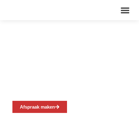
Over ons
MFA Leuth
Afspraak maken