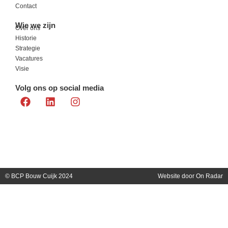
Contact
Wie we zijn
Over ons
Historie
Strategie
Vacatures
Visie
Volg ons op social media
© BCP Bouw Cuijk 2024
Website door
On Radar