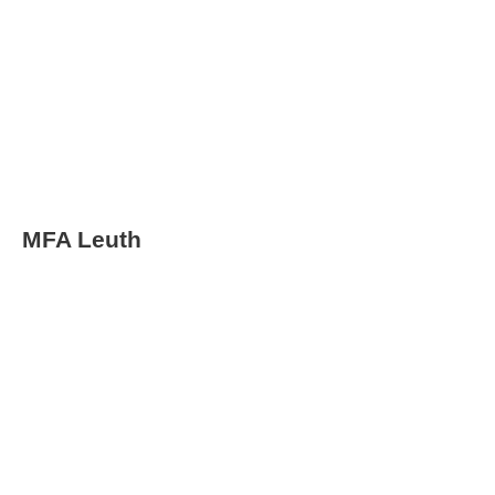
Soort project
Oplevering
Scholenbouw
MFA Leuth