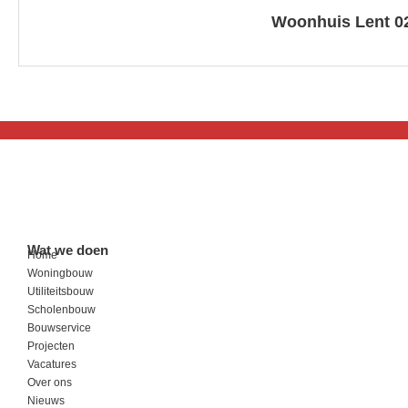
Woonhuis Lent 0
Wat we doen
Home
Woningbouw
Utiliteitsbouw
Scholenbouw
Bouwservice
Projecten
Vacatures
Over ons
Nieuws