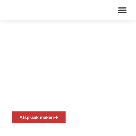
Over ons
Huisartsenpraktijk
Ooij
Afspraak maken