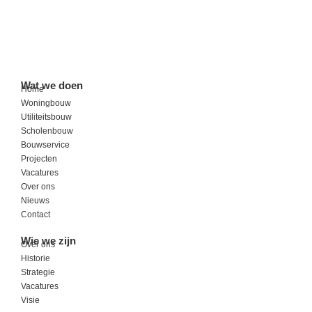
Wat we doen
Home
Woningbouw
Utiliteitsbouw
Scholenbouw
Bouwservice
Projecten
Vacatures
Over ons
Nieuws
Contact
Wie we zijn
Over ons
Historie
Strategie
Vacatures
Visie