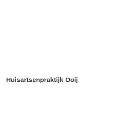
Soort project
Oplevering
Onderhoud & renovatie
Huisartsenpraktijk Ooij