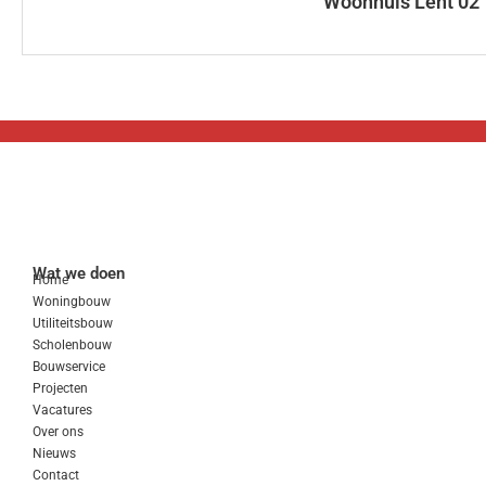
Woonhuis Lent 02
Wat we doen
Home
Woningbouw
Utiliteitsbouw
Scholenbouw
Bouwservice
Projecten
Vacatures
Over ons
Nieuws
Contact