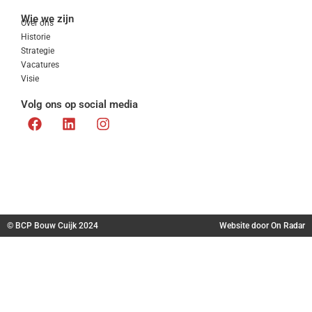
Wie we zijn
Over ons
Historie
Strategie
Vacatures
Visie
Volg ons op social media
© BCP Bouw Cuijk 2024
Website door
On Radar