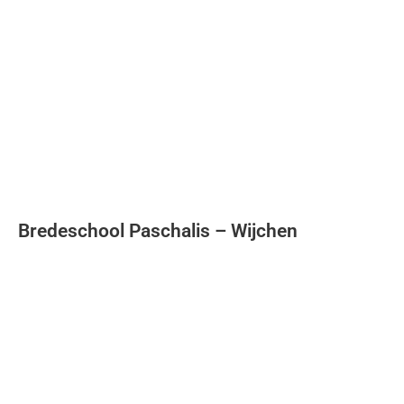
Soort project
Oplevering
Scholenbouw
Bredeschool Paschalis – Wijchen