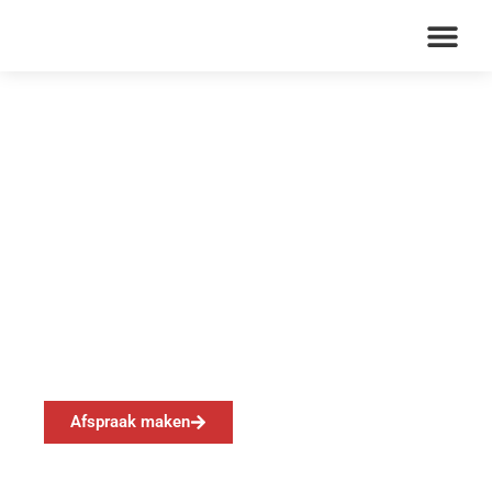
Bredeschool
Paschalis – Wijchen
Afspraak maken