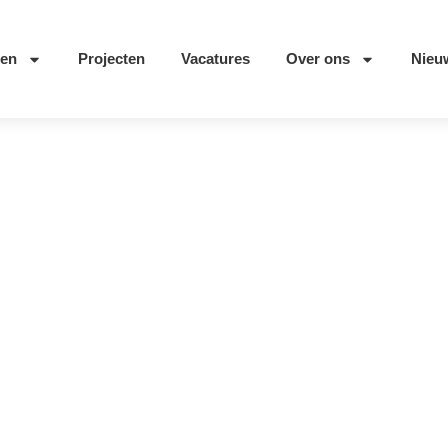
ten
Projecten
Vacatures
Over ons
Nieu
ne Haps