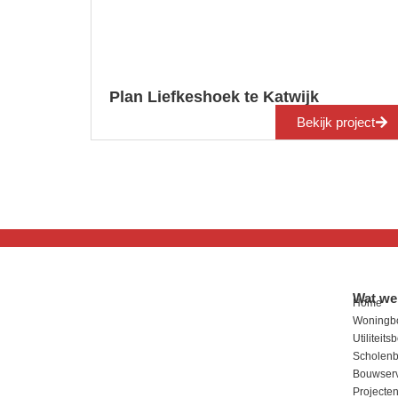
Plan Liefkeshoek te Katwijk
Bekijk project
Wat we
Home
Woningb
Utiliteit
Scholen
Bouwserv
Projecte