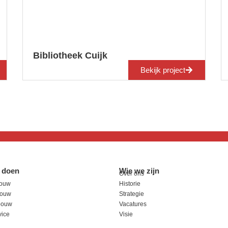
Bibliotheek Cuijk
Bekijk project
 doen
Wie we zijn
Over ons
ouw
Historie
sbouw
Strategie
bouw
Vacatures
ice
Visie
n