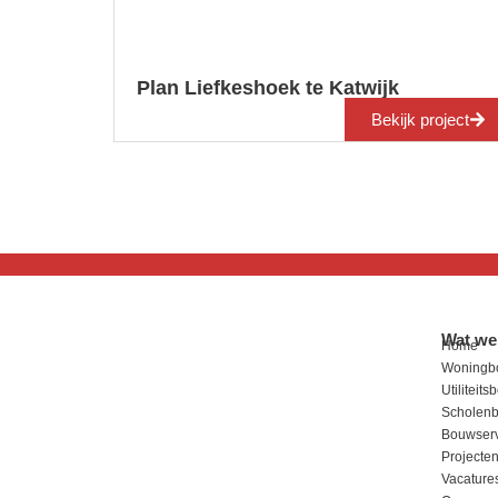
Plan Liefkeshoek te Katwijk
Bekijk project
Wat we
Home
Woningb
Utiliteit
Scholen
Bouwserv
Projecte
Vacature