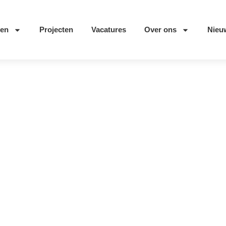
ten
Projecten
Vacatures
Over ons
Nieu
ne – Gennep