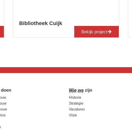
Bibliotheek Cuijk
Bekijk project
 doen
Wie we zijn
Over ons
ouw
Historie
sbouw
Strategie
bouw
Vacatures
ice
Visie
n
s