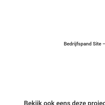
Soort project
Oplevering
Utiliteitsbouw
Bedrijfspand Site –
Bekijk ook eens deze proje