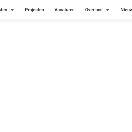
sten
Projecten
Vacatures
Over ons
Nieu
– Cuijk